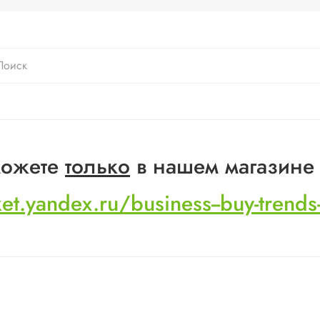
 можете
только
в нашем магазине
ket.yandex.ru/business--buy-trend