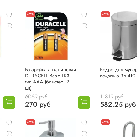
-96%
-95%
Батарейка алкалиновая
Ведро для мусор
DURACELL Basic LR3,
педалью 3л 410
тип ААА (блистер, 2
шт)
6069 руб
11819 руб
270 руб
582.25 руб
-96%
-95%