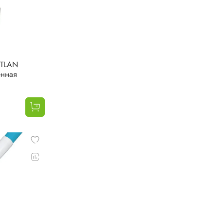
 TLAN
енная