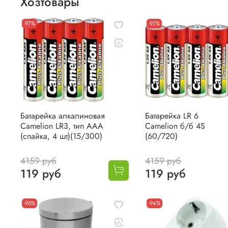
Хозтовары
-97%
-97%
Батарейка алкалиновая
Батарейка LR 6
Camelion LR3, тип AAA
Camelion б/б 4S
(спайка, 4 шт)(15/300)
(60/720)
4159 руб
4159 руб
119 руб
119 руб
-95%
-94%