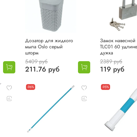
Дозатор для жидкого
Замок навесной
мыла Oslo серый
TLC01 60 удлин
шторм
дужка
5409 руб
2389 руб
211.76 руб
119 руб
-96%
-95%