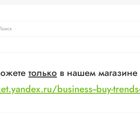
 можете
только
в нашем магазине
ket.yandex.ru/business--buy-trend