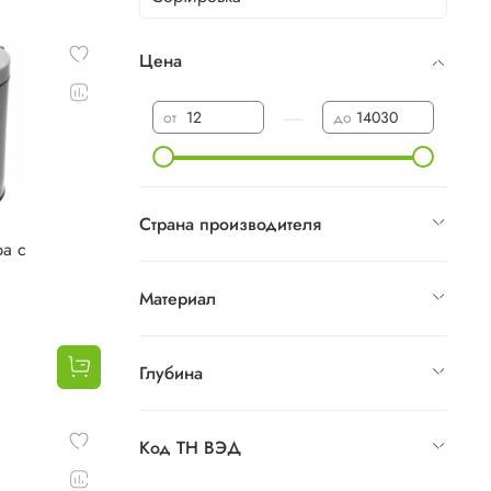
Цена
—
от
до
Страна производителя
а с
Материал
Глубина
Код ТН ВЭД