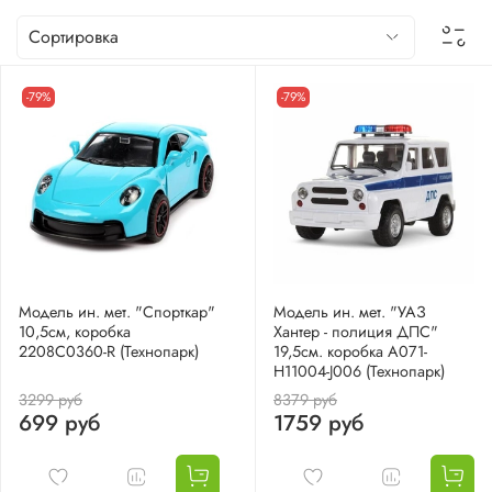
-79%
-79%
Модель ин. мет. "Спорткар"
Модель ин. мет. "УАЗ
10,5см, коробка
Хантер - полиция ДПС"
2208C0360-R (Технопарк)
19,5см. коробка A071-
H11004-J006 (Технопарк)
3299 руб
8379 руб
699 руб
1759 руб