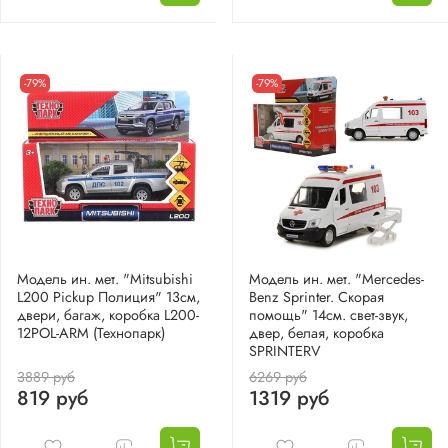
-79%
-79%
Модель ин. мет. "Mitsubishi
Модель ин. мет. "Mercedes-
L200 Pickup Полиция" 13см,
Benz Sprinter. Скорая
двери, багаж, коробка L200-
помощь" 14см. свет-звук,
12POL-ARM (Технопарк)
двер, белая, коробка
SPRINTERV
3889 руб
6269 руб
819 руб
1319 руб