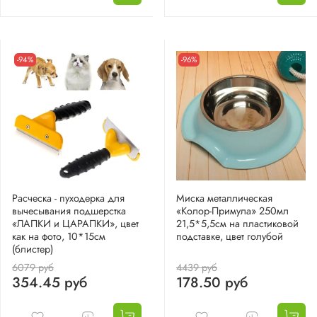
-94%
-96%
Расческа - пуходерка для
Миска металлическая
вычесывания подшерстка
«Колор-Примула» 250мл
«ЛАПКИ и ЦАРАПКИ», цвет
21,5*5,5см на пластиковой
как на фото, 10*15см
подставке, цвет голубой
(блистер)
6079 руб
4439 руб
354.45 руб
178.50 руб