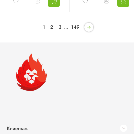
1
2
3
…
149
Клиентам