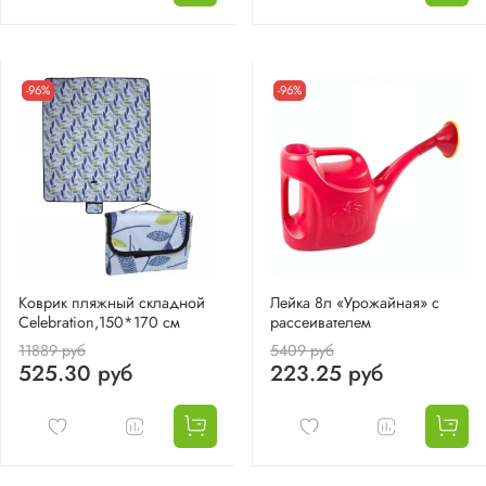
-96%
-96%
Коврик пляжный складной
Лейка 8л «Урожайная» с
Celebration,150*170 см
рассеивателем
11889 руб
5409 руб
525.30 руб
223.25 руб