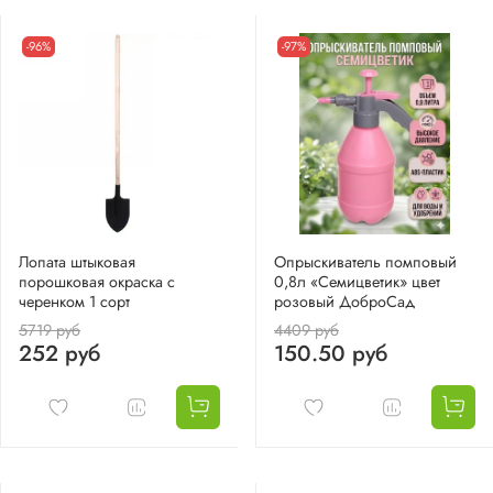
-96%
-97%
Лопата штыковая
Опрыскиватель помповый
порошковая окраска с
0,8л «Семицветик» цвет
черенком 1 сорт
розовый ДоброСад
5719 руб
4409 руб
252 руб
150.50 руб