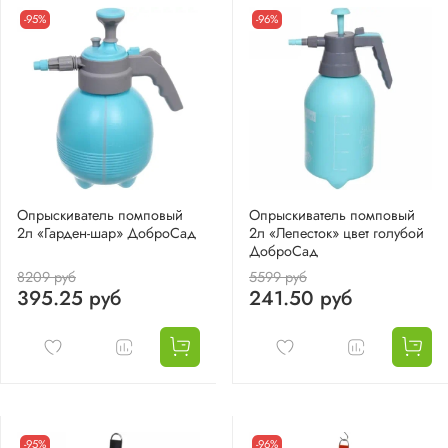
-95%
-96%
Опрыскиватель помповый
Опрыскиватель помповый
2л «Гарден-шар» ДоброСад
2л «Лепесток» цвет голубой
ДоброСад
8209 руб
5599 руб
395.25 руб
241.50 руб
-95%
-96%