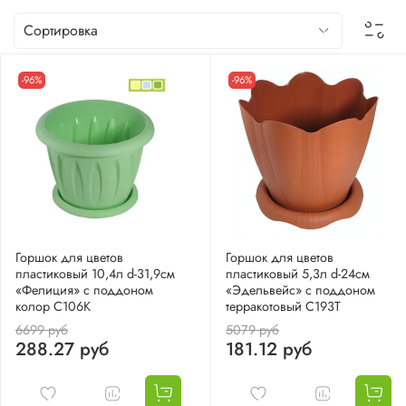
-96%
-96%
Горшок для цветов
Горшок для цветов
пластиковый 10,4л d-31,9см
пластиковый 5,3л d-24см
«Фелиция» с поддоном
«Эдельвейс» с поддоном
колор С106К
терракотовый С193Т
6699 руб
5079 руб
288.27 руб
181.12 руб