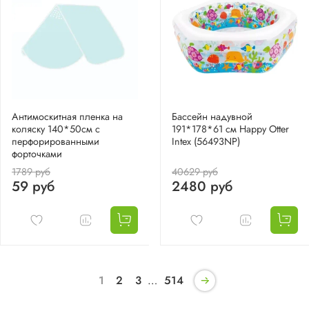
Антимоскитная пленка на
Бассейн надувной
коляску 140*50см с
191*178*61 см Happy Otter
перфорированными
Intex (56493NP)
форточками
1789 руб
40629 руб
59 руб
2480 руб
1
2
3
…
514