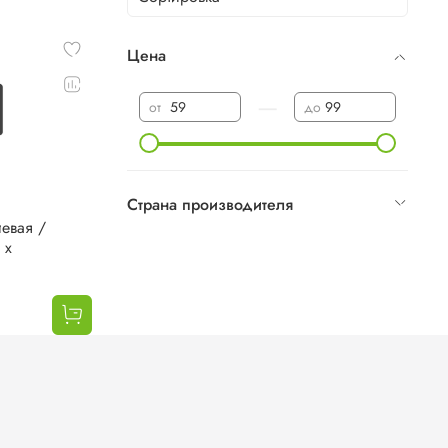
Цена
—
от
до
Страна производителя
евая /
 х