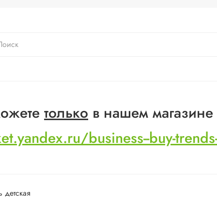
 можете
только
в нашем магазине
ket.yandex.ru/business--buy-trend
 детская