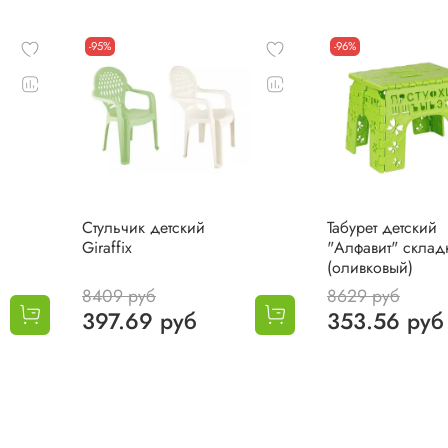
-95%
-96%
Стульчик детский
Табурет детский
Giraffix
"Алфавит" склад
(оливковый)
8409 руб
8629 руб
397.69 руб
353.56 руб