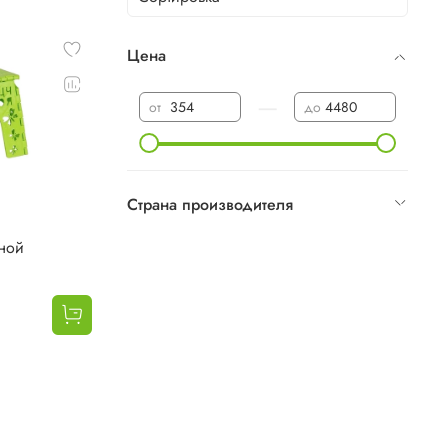
Цена
—
от
до
Страна производителя
ной