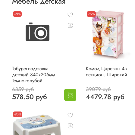
Мебель детская
-91%
-89%
Табурет-подставка
Комод Царевны 4-х
детский 340х205мм
секцион. Широкий
Темно-голубой
6359 руб
39079 руб
578.50 руб
4479.78 руб
-90%