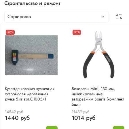
Строительство и ремонт
-90%
-91%
Кувалда кованая кузнечная
Бокорезы Mini, 130 мм,
остроносая деревянная
никелированные,
ручка 5 кг арт.С1005/1
авторазжим Sparta (комплект
6шт.)
14549 руб
11439 руб
1440 руб
1014 руб