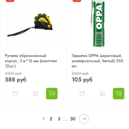
Рулетка обрезиненный
Герметик OPPA (акриловый,
корпус, 3 м*16 мм (комплект
универсальный, белый) 260
12шт.)
мл
6929 руб
2609 руб
588 руб
105 руб
1
2
3
…
30