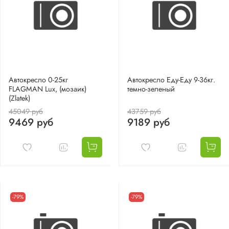
Автокресло 0-25кг
Автокресло Еду-Еду 9-36кг.
FLAGMAN Lux, (мозаик)
темно-зеленый
(Zlatek)
45049 руб
43759 руб
9469 руб
9189 руб
-79%
-79%