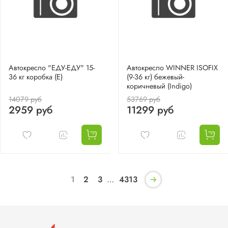
Автокресло "ЕДУ-ЕДУ" 15-
Автокресло WINNER ISOFIX
36 кг коробка (Е)
(9-36 кг) бежевый-
коричневый (Indigo)
14079 руб
53769 руб
2959 руб
11299 руб
1
2
3
…
4313