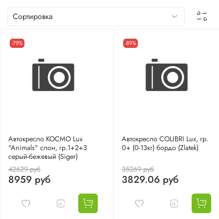
-79%
-89%
Автокресло КОСМО Lux
Автокресло COLIBRI Lux, гр.
"Animals" слон, гр.1+2+3
0+ (0-13кг) бордо (Zlatek)
серый-бежевый (Siger)
42629 руб
35269 руб
8959 руб
3829.06 руб