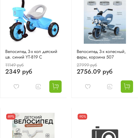
Велосипед 3-х кол детский
Велосипед 3-х колесный,
цв. синий YT-819 С
фары, корзина 507
11149 руб
27999 руб
2349 руб
2756.09 руб
-89%
-90%