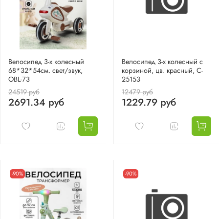
Велосипед 3-х колесный
Велосипед 3-х колесный с
68*32*54см. свет/звук,
корзиной, цв. красный, C-
OBL-73
25153
24519 руб
12479 руб
2691.34 руб
1229.79 руб
-90%
-90%