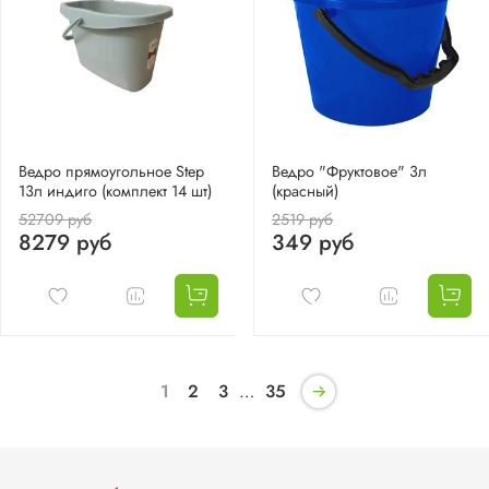
Ведро прямоугольное Step
Ведро "Фруктовое" 3л
13л индиго (комплект 14 шт)
(красный)
52709 руб
2519 руб
8279 руб
349 руб
1
2
3
…
35