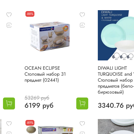
-88%
OCEAN ECLIPSE
DIWALI LIGHT
Столовый набор 31
TURQUOISE and
предмет (02441)
Столовый набор
предметов (бело-
бирюзовый)
53269 руб
6199 руб
3340.76 ру
-89%