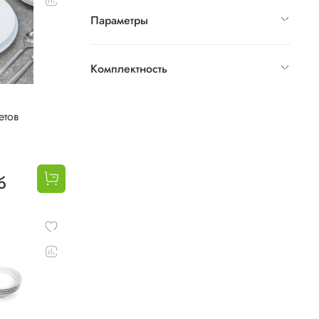
Параметры
Комплектность
етов
б