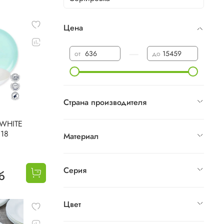
Цена
—
от
до
Страна производителя
 WHITE
 18
Материал
Серия
б
Цвет