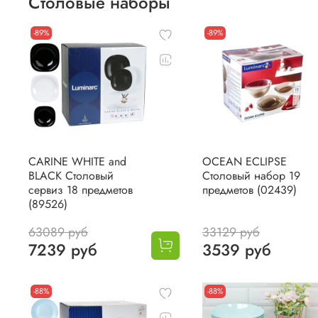
Столовые наборы
-89%
-89%
CARINE WHITE and
OCEAN ECLIPSE
BLACK Столовый
Столовый набор 19
сервиз 18 предметов
предметов (02439)
(89526)
63089 руб
33129 руб
7239 руб
3539 руб
-88%
-88%