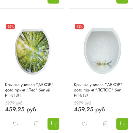
-92%
-92%
Крышка унитаза "ДЕКОР"
Крышка унитаза "ДЕКОР"
фото принт "Лес" белый
фото принт "ЛОТОС" бел
РП-813Л
РП-813Л
5979 руб
5979 руб
459.25 руб
459.25 руб