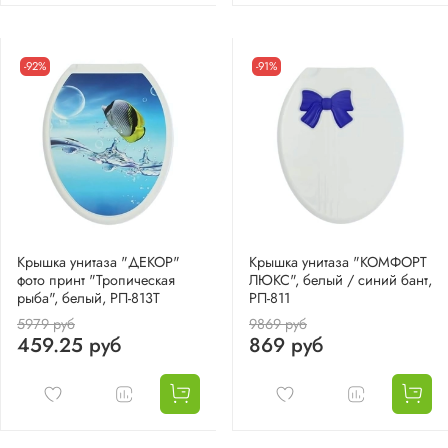
-92%
-91%
Крышка унитаза "ДЕКОР"
Крышка унитаза "КОМФОРТ
фото принт "Тропическая
ЛЮКС", белый / синий бант,
рыба", белый, РП-813Т
РП-811
5979 руб
9869 руб
459.25 руб
869 руб