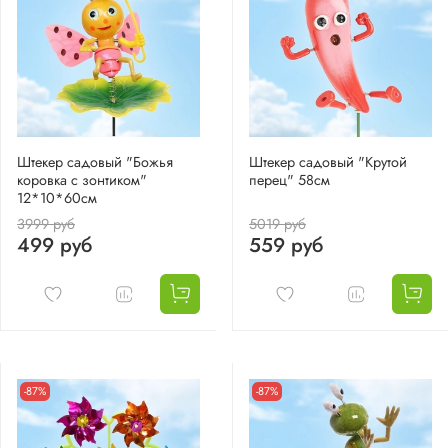
Штекер садовый "Божья
Штекер садовый "Крутой
коровка с зонтиком"
перец" 58см
12*10*60см
3999 руб
5019 руб
499 руб
559 руб
-87%
-87%