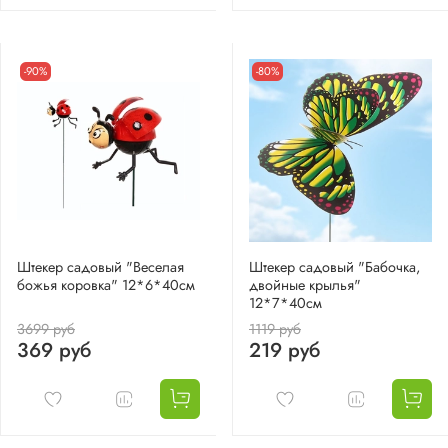
-90%
-80%
Штекер садовый "Веселая
Штекер садовый "Бабочка,
божья коровка" 12*6*40см
двойные крылья"
12*7*40см
3699 руб
1119 руб
369 руб
219 руб