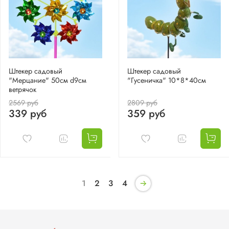
Штекер садовый
Штекер садовый
"Мерцание" 50см d9см
"Гусеничка" 10*8*40см
ветрячок
2569 руб
2809 руб
339 руб
359 руб
1
2
3
4