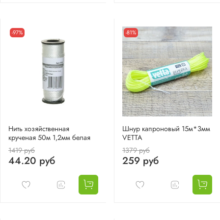
-97%
-81%
Нить хозяйственная
Шнур капроновый 15м*3мм
крученая 50м 1,2мм белая
VETTA
1419 руб
1379 руб
44.20 руб
259 руб