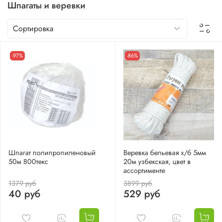
Шпагаты и веревки
-97%
-86%
Шпагат полипропиленовый
Веревка бельевая х/б 5мм
50м 800текс
20м узбекская, цвет в
ассортименте
1379 руб
3899 руб
40 руб
529 руб