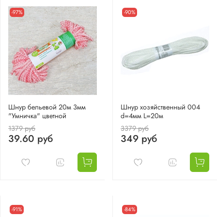
-97%
-90%
Шнур бельевой 20м 3мм
Шнур хозяйственный 004
"Умничка" цветной
d=4мм L=20м
1379 руб
3379 руб
39.60 руб
349 руб
-91%
-84%