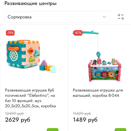
Развивающие центры
-79%
-87%
Развивающая игрушка Куб
Развивающая игрушка для
логический "Elefantino", на
малышей, коробка B-044
бат.10 функций: муз.
20,5х20,5х20,5см, коробка
12499 руб
11429 руб
2629 руб
1489 руб