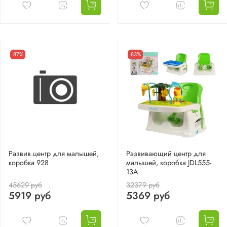
-87%
-83%
Развив.центр для малышей,
Развивающий центр для
коробка 928
малышей, коробка JDL555-
13A
45629 руб
32379 руб
5919 руб
5369 руб