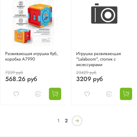
Развивающая игрушка Куб,
Игрушка развивающая
коробка A7990
"Lalaboom", столик с
аксессуарами
7239 руб
23429 руб
568.26 руб
3209 руб
1
2