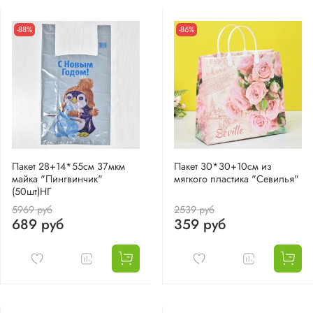
-88%
-86%
Пакет 28+14*55см 37мкм
Пакет 30*30+10см из
майка "Пингвинчик"
мягкого пластика "Севилья"
(50шт)НГ
5969 руб
2539 руб
689 руб
359 руб