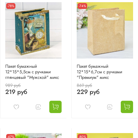
-78%
-74%
Пакет бумажный
Пакет бумажный
12*15*5,5см с ручками
12*15*6,7см с ручками
глянцевый "Мужской" микс
"Премиум" микс
989 руб
869 руб
219 руб
229 руб
-67%
-80%