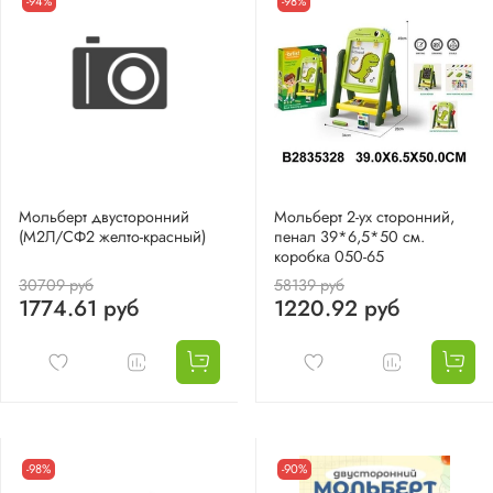
-94%
-98%
Мольберт двусторонний
Мольберт 2-ух сторонний,
(М2Л/СФ2 желто-красный)
пенал 39*6,5*50 см.
коробка 050-65
30709 руб
58139 руб
1774.61 руб
1220.92 руб
-98%
-90%