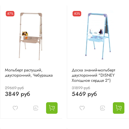
-87%
-83%
Мольберт растущий,
Доска знаний-мольберт
двусторонний, Чебурашка
двусторонний "DISNEY
Холодное сердце 2")
29669 руб
31899 руб
3849 руб
5469 руб