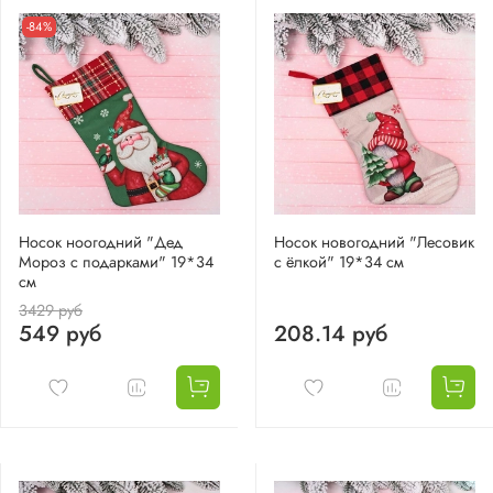
-84%
Носок ноогодний "Дед
Носок новогодний "Лесовик
Мороз с подарками" 19*34
с ёлкой" 19*34 см
см
3429 руб
549 руб
208.14 руб