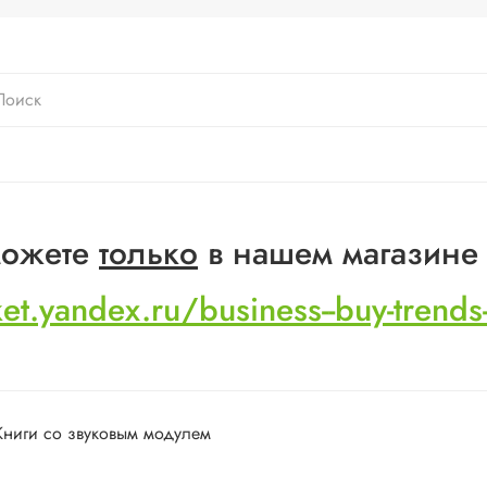
 можете
только
в нашем магазине
ket.yandex.ru/business--buy-trend
Книги со звуковым модулем