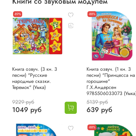
Книги со звуковым модулем
-89%
-88%
Книга озвуч. (3 кн. 3
Книга озвуч. (1 кн. 3
песни) "Русские
песни) "Принцесса на
народные сказки.
горошине"
Теремок" (Умка)
Г.Х.Андерсен
9785506033073 (Умка
9229 руб
5139 руб
1049 руб
639 руб
-88%