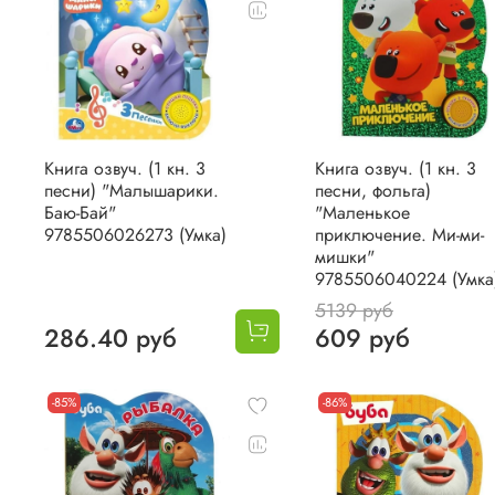
Книга озвуч. (1 кн. 3
Книга озвуч. (1 кн. 3
песни) "Малышарики.
песни, фольга)
Баю-Бай"
"Маленькое
9785506026273 (Умка)
приключение. Ми-ми-
мишки"
9785506040224 (Умка
5139 руб
286.40 руб
609 руб
-85%
-86%