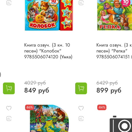
Книга озвуч. (3 кн. 10
Книга озвуч. (3 к
песен) "Колобок"
песен) "Репка"
9785506074120 (Умка)
9785506074151 (
)
4029 руб
6429 руб
849 руб
899 руб
-86%
-84%