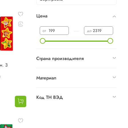
Цена
—
от
до
Страна производителя
н. 3
и
Материал
Код ТН ВЭД