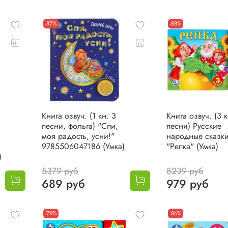
-87%
-88%
Книга озвуч. (1 кн. 3
Книга озвуч. (3 к
песни, фольга) "Спи,
песни) Русские
моя радость, усни!"
народные сказк
9785506047186 (Умка)
"Репка" (Умка)
)
5379 руб
8239 руб
689 руб
979 руб
-79%
-86%