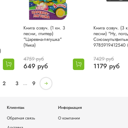
Книга озвуч. (1 кн. 3
Книга озвуч. (3 к
песни, глиттер)
песни) "Ну, пого
"Царевна-лягушка"
Союзмультфиль
(Умка)
9785919412540 (
)
4759 руб
7429 руб
649 руб
1179 руб
2
3
9
…
Клиентам
Информация
Обратная связь
О компании
Доставка