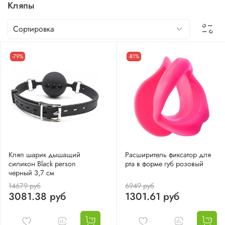
Кляпы
-79%
-81%
Кляп шарик дышащий
Расширитель фиксатор для
силикон Black person
рта в форме губ розовый
черный 3,7 см
14679 руб
6949 руб
3081.38 руб
1301.61 руб