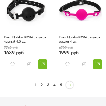
Кляп Notabu BDSM силикон
Кляп NotabuBDSM силикон
черный 4,5 см
фуксия 4 см
7769 руб
6709 руб
1639 руб
1999 руб
1
2
3
4
5