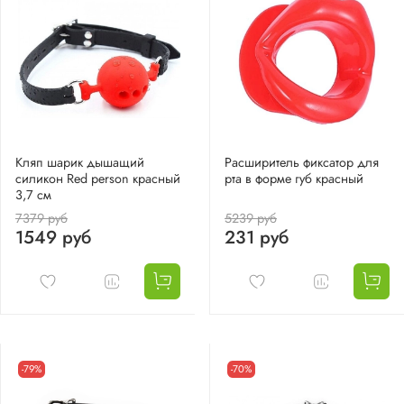
Кляп шарик дышащий
Расширитель фиксатор для
силикон Red person красный
рта в форме губ красный
3,7 см
7379 руб
5239 руб
1549 руб
231 руб
-79%
-70%