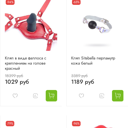
-94%
-65%
Кляп в виде фаллоса с
Кляп Sitabella перламутр
креплением на голове
кожа белый
красный
18399 руб
3389 руб
1029 руб
1189 руб
-79%
-96%