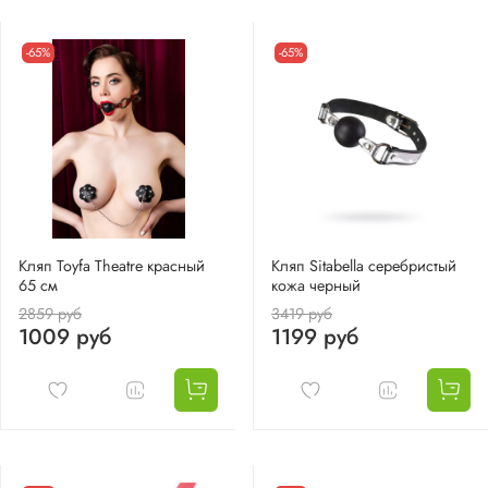
-65%
-65%
Кляп Toyfa Theatre красный
Кляп Sitabella серебристый
65 см
кожа черный
2859 руб
3419 руб
1009 руб
1199 руб