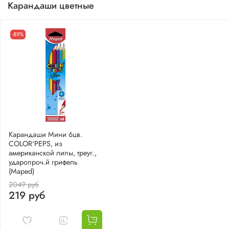
Карандаши цветные
-89%
Карандаши Мини 6цв.
COLOR'PEPS, из
американской липы, треуг.,
ударопроч.й грифель
(Maped)
2049 руб
219 руб