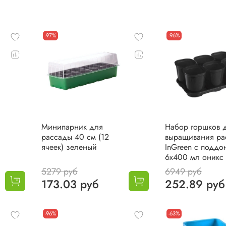
-97%
-96%
Минипарник для
Набор горшков 
рассады 40 см (12
выращивания ра
ячеек) зеленый
InGreen с поддо
6х400 мл оникс
5279 руб
6949 руб
173.03 руб
252.89 руб
-96%
-63%