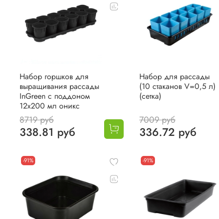
Набор горшков для
Набор для рассады
выращивания рассады
(10 стаканов V=0,5 л)
InGreen с поддоном
(сетка)
12х200 мл оникс
8719 руб
7009 руб
338.81 руб
336.72 руб
-91%
-91%