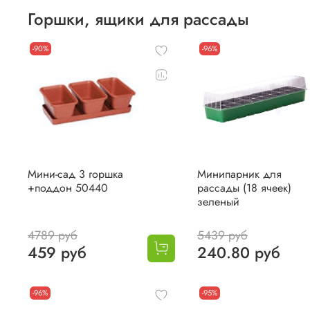
Горшки, ящики для рассады
-90%
-96%
Мини-сад 3 горшка
Минипарник для
+поддон 50440
рассады (18 ячеек)
зеленый
4789 руб
5439 руб
459 руб
240.80 руб
-96%
-95%