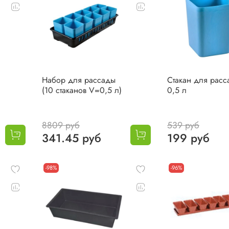
Набор для рассады
Стакан для расс
(10 стаканов V=0,5 л)
0,5 л
8809 руб
539 руб
341.45 руб
199 руб
-98%
-96%