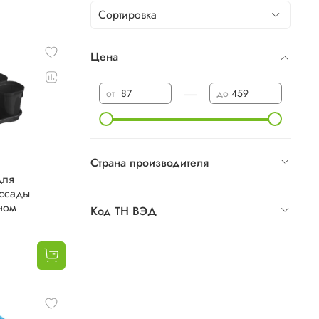
Цена
—
от
до
Страна производителя
для
ссады
ном
Код ТН ВЭД