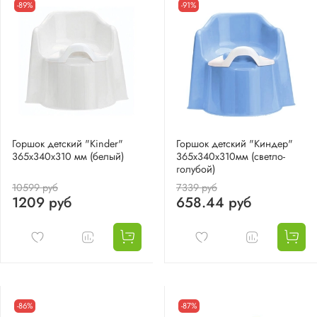
-89%
-91%
Горшок детский "Kinder"
Горшок детский "Киндер"
365х340х310 мм (белый)
365х340х310мм (светло-
голубой)
10599 руб
7339 руб
1209 руб
658.44 руб
-86%
-87%