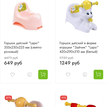
Горшок детский "Lapsi"
Горшок детский в форме
355х230х225 мм (светло-
игрушки "Зайчик" "Lapsi"
розовый)
420х290х310 мм (белый)
4479 руб
9759 руб
649 руб
1249 руб
-87%
-91%