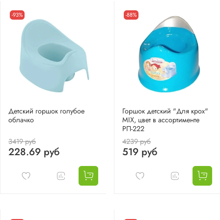
-93%
-88%
Детский горшок голубое
Горшок детский "Для крох"
облачко
MIX, цвет в ассортименте
РП-222
3419 руб
4239 руб
228.69 руб
519 руб