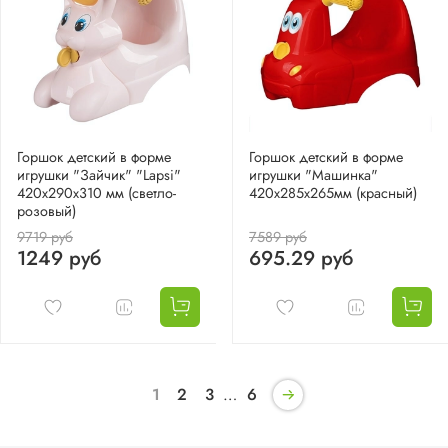
Горшок детский в форме
Горшок детский в форме
игрушки "Зайчик" "Lapsi"
игрушки "Машинка"
420х290х310 мм (светло-
420х285х265мм (красный)
розовый)
9719 руб
7589 руб
1249 руб
695.29 руб
1
2
3
…
6