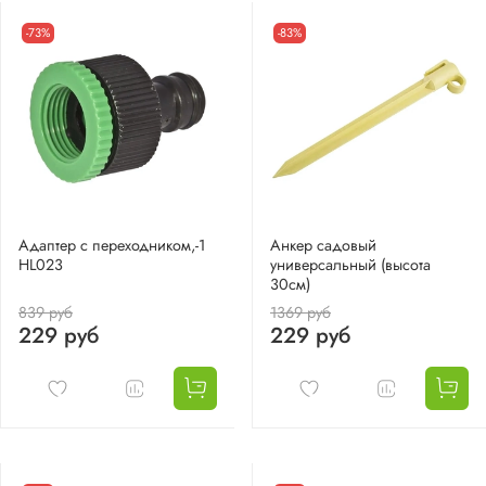
-73%
-83%
Адаптер с переходником,-1
Анкер садовый
HL023
универсальный (высота
30см)
839 руб
1369 руб
229 руб
229 руб