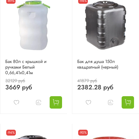
-89%
-94%
Бак 80л с крышкой и
Бак для душа 150л
ручками Белый
квадратный (черный)
0,66,41х0,41м
32129 руб
41879 руб
3669 руб
2382.28 руб
-94%
-90%