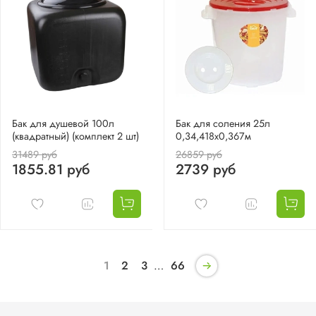
Бак для душевой 100л
Бак для соления 25л
(квадратный) (комплект 2 шт)
0,34,418х0,367м
31489 руб
26859 руб
1855.81 руб
2739 руб
1
2
3
…
66