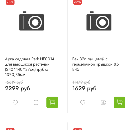
-85%
-86%
Арка садовая Park HF0014
Бак 32л пищевой с
для вьющихся растений
герметичной крышкой 85-
(240*140*37см) трубка
845
13*0,35мм
15619 руб
11479 руб
2299 руб
1629 руб