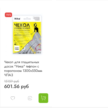
-96%
Чехол для гладильных
досок "Ника" тефлон с
поролоном 1300х550мм
ЧПА3
15159 руб
601.56 руб