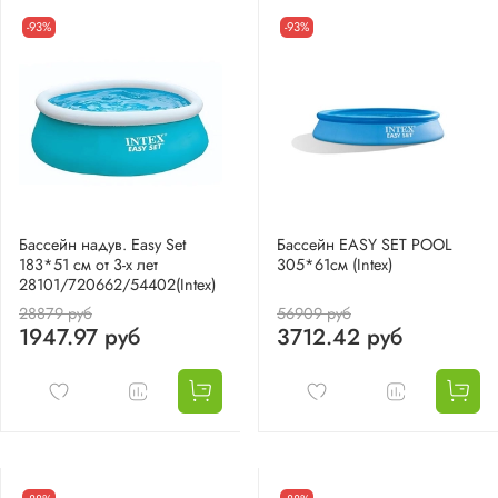
-93%
-93%
Бассейн надув. Easy Set
Бассейн EASY SET POOL
183*51 см от 3-х лет
305*61см (Intex)
28101/720662/54402(Intex)
28879 руб
56909 руб
1947.97 руб
3712.42 руб