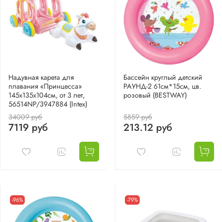
Надувная карета для
Бассейн круглый детский
плавания «Принцесса»
РАУНД-2 61см*15см, цв.
145х135х104см, от 3 лет,
розовый (BESTWAY)
56514NP/3947884 (Intex)
34009 руб
5859 руб
7119 руб
213.12 руб
-96%
-79%