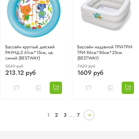
Бассейн круглый детский
Бассейн надувной ТРИ-ТРИ-
РАУНД-2 61см*15см, цв.
ТРИ 86см*86см*25см
синий (BESTWAY)
(BESTWAY)
5869 руб
7629 руб
213.12 руб
1609 руб
1
2
3
…
7